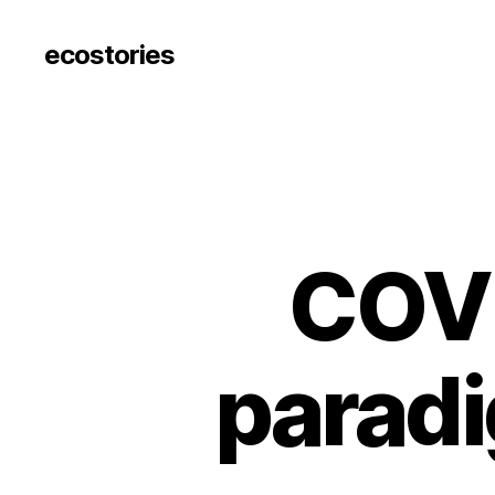
ecostories
COVI
parad