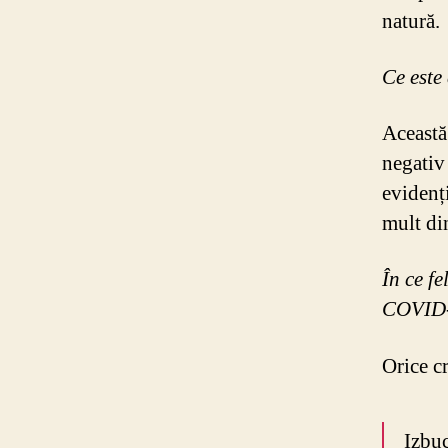
natură.
Ce este
Această 
negativ 
evidenți
mult din
În ce f
COVID
Orice cr
Izbu