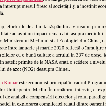
a întrerupt mersul firesc al societății și a încetinit e
ă.
mp, eforturile de a limita răspândirea virusului prin res
litate au avut un impact remarcabil asupra mediului.
 Ministerului Mediului și al Ecologiei din China, da
rate între ianuarie și martie 2020 reflectă o înmulțire 
zilelor cu o bună calitate a aerului în 337 de orașe, i
in satelit primite de la NASA arată o scădere a nivelu
lui de azot (NO2) deasupra Chinei.
m Kumar
este economist principal în cadrul Program
lor Unite pentru Mediu. În următorul interviu, el exp
ul de analiză a compensării efectelor și rolul paradig
ației în explorarea complicatei relații dintre oameni 