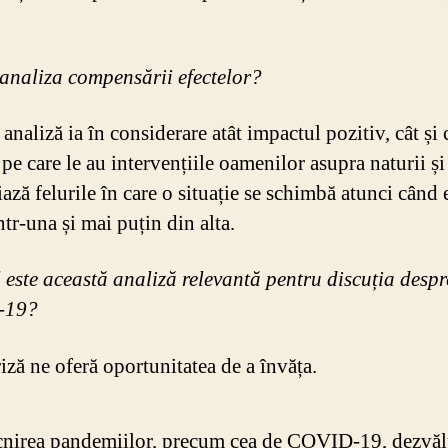
 analiza compensării efectelor?
analiză ia în considerare atât impactul pozitiv, cât și 
pe care le au intervențiile oamenilor asupra naturii și
ază felurile în care o situație se schimbă atunci când 
tr-una și mai puțin din alta.
el este această analiză relevantă pentru discuția despr
-19?
iză ne oferă oportunitatea de a învăța.
cnirea pandemiilor, precum cea de COVID-19, dezvăl