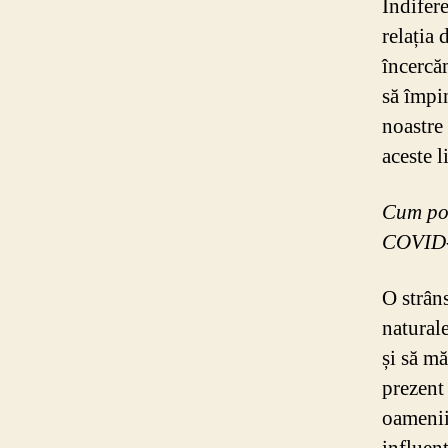
Indifer
relația 
încercă
să împin
noastre 
aceste l
Cum poa
COVID-1
O strân
naturale
și să mă
prezent 
oamenii 