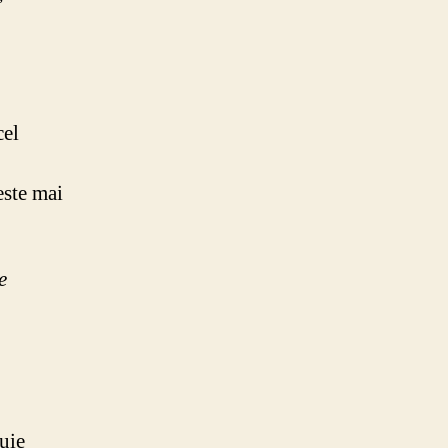
cel
este mai
e
uie