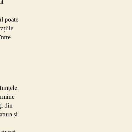
at
ul poate
ațiile
între
iințele
termine
ți din
atura și