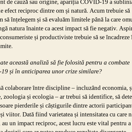
ent de cauză sau origine, apariția COVID-19 a sublini
de efect reciproc dintre om și natură. Acum trebuie să
m să înțelegem și să evaluăm limitele până la care om
gă natura înainte ca acest impact să fie negativ. Aspir
consumeriste și productiviste trebuie să se încadreze 
imite.
te această analiză să fie folosită pentru a combate
9 și în anticiparea unor crize similare?
să colaborare între discipline – incluzând economia, șt
, zoologia și ecologia – ar trebui să identifice, să de
soare pierderile și câștigurile dintre actorii participan
și viitor. Dată fiind varietatea și intensitatea cu care n
au un impact reciproc, acest lucru este vital pentru a