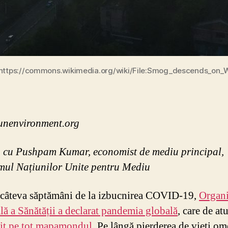
 https://commons.wikimedia.org/wiki/File:Smog_descends_on_
unenvironment.org
u cu Pushpam Kumar, economist de mediu principal,
ul Națiunilor Unite pentru Mediu
 câteva săptămâni de la izbucnirea COVID-19,
Organi
ă a Sănătății a declarat pandemia globală
, care de at
it pe tot mapamondul
. Pe lângă pierderea de vieți om