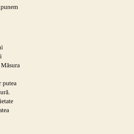
expunem
ui
i
. Măsura
r putea
ură.
ietate
atea