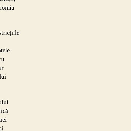
conomia
tricțiile
tele
cu
ar
lui
ului
lică
mei
și