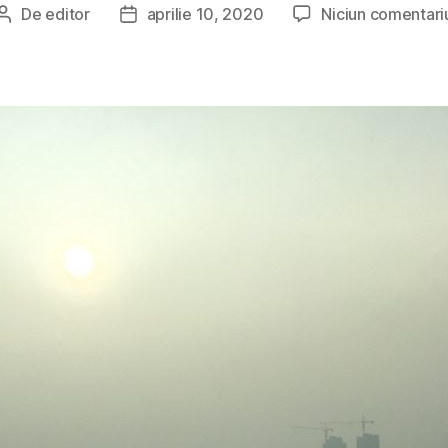
De
editor
aprilie 10, 2020
Niciun comentari
Autor
Dată
articol
articol