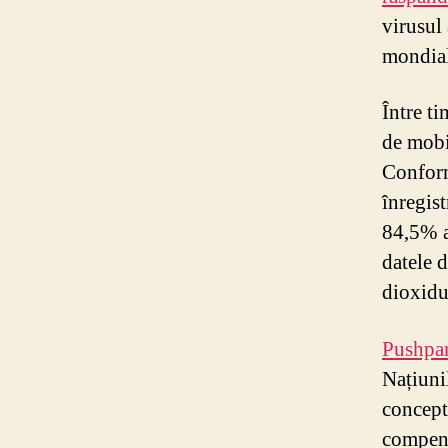
virusul 
mondial
Între ti
de mobi
Conform
înregist
84,5% a 
datele d
dioxidu
Pushpa
Națiuni
concept
compens