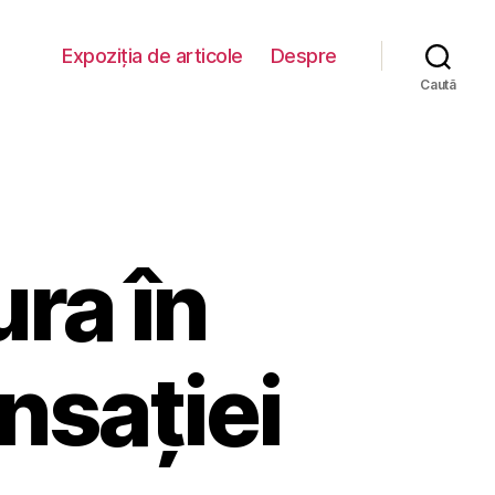
Expoziția de articole
Despre
Caută
ra în
sației