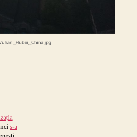
Wuhan,_Hubei,_China.jpg
zația
unci
s-a
enești,