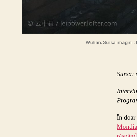
Wuhan. Sursa imaginii:
Sursa: 
Intervi
Program
În doar
Mondial
răspând