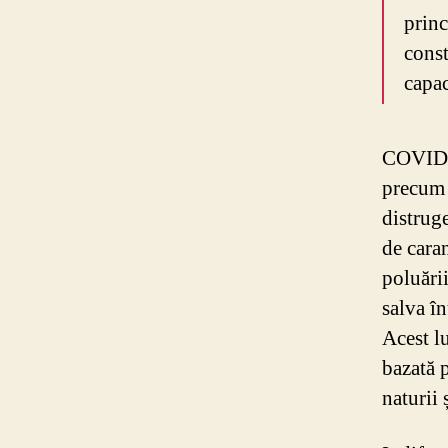
princ
const
capac
COVID 1
precum 
distruge
de caran
poluări
salva î
Acest l
bazată p
naturii 