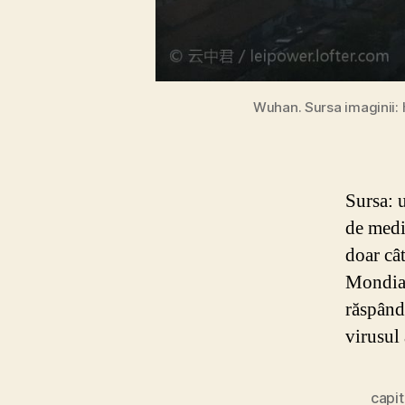
Wuhan. Sursa imaginii:
Sursa: 
de medi
doar câ
Mondial
răspând
virusul 
capit