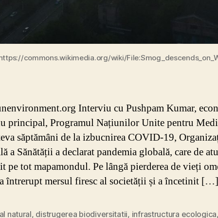
 https://commons.wikimedia.org/wiki/File:Smog_descends_on_
unenvironment.org Interviu cu Pushpam Kumar, eco
u principal, Programul Națiunilor Unite pentru Medi
teva săptămâni de la izbucnirea COVID-19, Organiza
ă a Sănătății a declarat pandemia globală, care de atu
it pe tot mapamondul. Pe lângă pierderea de vieți om
a întrerupt mersul firesc al societății și a încetinit […
al natural
,
distrugerea biodiversitatii
,
infrastructura ecologica