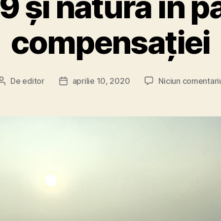
 și natura în 
compensației
De
editor
aprilie 10, 2020
Niciun comentari
Autor
Dată
articol
articol