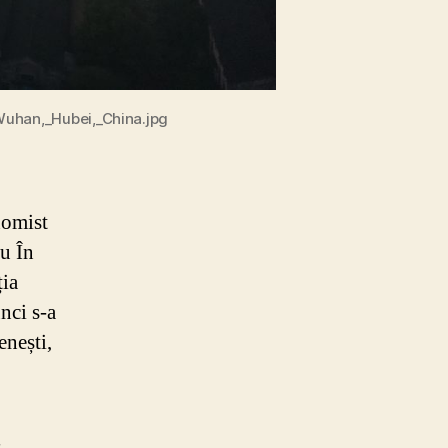
Wuhan,_Hubei,_China.jpg
nomist
u În
ția
nci s-a
enești,
]
,