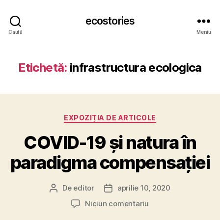
ecostories
Caută
Meniu
Etichetă:
infrastructura ecologica
Categorii
EXPOZIȚIA DE ARTICOLE
COVID-19 și natura în
paradigma compensației
De
editor
aprilie 10, 2020
Autor
Dată
articol
articol
la
Niciun comentariu
COVID-