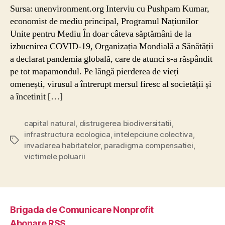
Sursa: unenvironment.org Interviu cu Pushpam Kumar,
economist de mediu principal, Programul Națiunilor
Unite pentru Mediu În doar câteva săptămâni de la
izbucnirea COVID-19, Organizația Mondială a Sănătății
a declarat pandemia globală, care de atunci s-a răspândit
pe tot mapamondul. Pe lângă pierderea de vieți
omenești, virusul a întrerupt mersul firesc al societății și
a încetinit […]
capital natural
,
distrugerea biodiversitatii
,
infrastructura ecologica
,
intelepciune colectiva
,
Etichete
invadarea habitatelor
,
paradigma compensatiei
,
victimele poluarii
Brigada de Comunicare Nonprofit
Abonare RSS