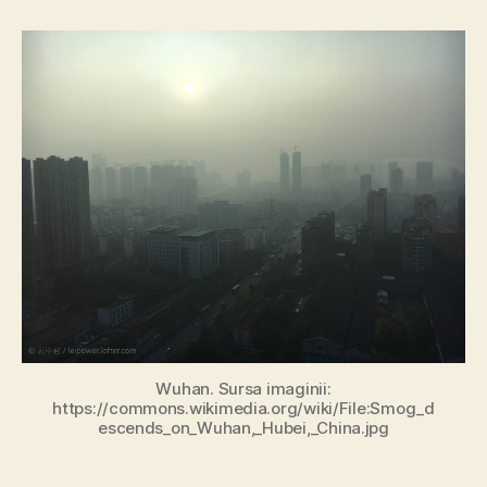
19
și
natura
în
paradigma
compensației
Wuhan. Sursa imaginii:
https://commons.wikimedia.org/wiki/File:Smog_d
escends_on_Wuhan,_Hubei,_China.jpg