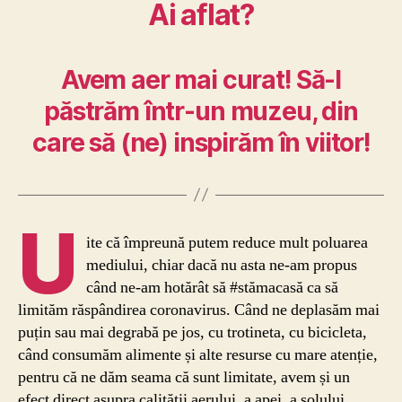
Ai aflat?
Avem aer mai curat! Să-l
păstrăm într-un muzeu, din
care să (ne) inspirăm în viitor!
U
ite că împreună putem reduce mult poluarea
mediului, chiar dacă nu asta ne-am propus
când ne-am hotărât să #stămacasă ca să
limităm răspândirea coronavirus. Când ne deplasăm mai
puțin sau mai degrabă pe jos, cu trotineta, cu bicicleta,
când consumăm alimente și alte resurse cu mare atenție,
pentru că ne dăm seama că sunt limitate, avem și un
efect direct asupra calității aerului, a apei, a solului.