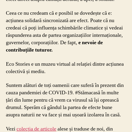
Ceea ce nu credeam că e posibil se dovedește că e:
acțiunea solidară sincronizată are efect. Poate că nu
credeai că poți influența schimbările climatice și vedeai
răspunderea asta de partea organizațiilor internaționale,
guvernelor, corporațiilor. De fapt,
e nevoie de
contribuțiile tuturor.
Eco Stories e un muzeu virtual al relației dintre acțiunea
colectivă și mediu.
Suntem alături de toți oamenii care suferă în prezent din
cauza pandemiei de COVID-19. #Stămacasă în multe
țări din lume pentru că vrem ca virusul să își oprească
drumul. Sperăm că gândul la partea de efecte bune
asupra naturii ne va face și mai ușoară izolarea în casă.
Vezi
colecția de articole
alese și traduse de noi, din