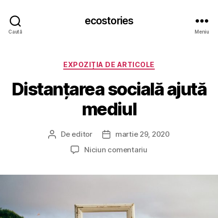
ecostories
Caută
Meniu
Categorii
EXPOZIȚIA DE ARTICOLE
Distanțarea socială ajută
mediul
De
editor
martie 29, 2020
Autor
Dată
articol
articol
la
Niciun comentariu
Distanțarea
socială
ajută
mediul