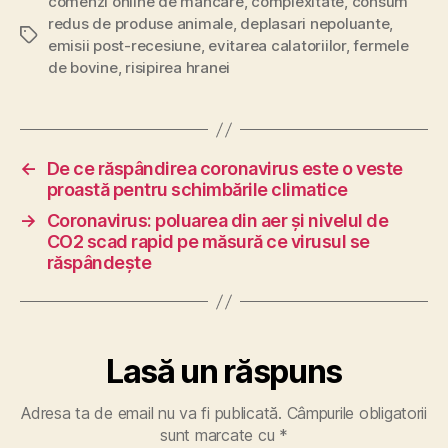
comenzi online de mancare
,
complexitate
,
consum
redus de produse animale
,
deplasari nepoluante
,
Etichete
emisii post-recesiune
,
evitarea calatoriilor
,
fermele
de bovine
,
risipirea hranei
←
De ce răspândirea coronavirus este o veste
proastă pentru schimbările climatice
→
Coronavirus: poluarea din aer și nivelul de
CO2 scad rapid pe măsură ce virusul se
răspândește
Lasă un răspuns
Adresa ta de email nu va fi publicată.
Câmpurile obligatorii
sunt marcate cu
*