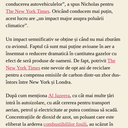
conducerea autovehiculelor”, a spus Nicholas pentru
The New York Times
. Oricând conducem mai puțin,
acest lucru are „un impact major asupra poluării
climatice”.
Un impact semnificativ se obține și când nu mai zburăm
cu avionul. Faptul că sunt mai puține avioane în aer a
însemnat o reducere dramatică în cantitatea gazelor cu
efect de seră produse de oameni. De fapt, potrivit
The
New York Times
este nevoie de opt ani de reciclare
pentru a compensa emisiile de carbon dintr-un zbor dus-
întors între New York și Londra.
După cum menționa
Al Jazeera
, cu cât mai multe țări
intră în autoizolare, cu atât cererea pentru transport
aerian, petrol și electricitate ar putea continua să scadă.
Concentrațiile de dioxid de azot, un poluant care este
eliberat la arderea
combustibililor fosili
, au scăzut în