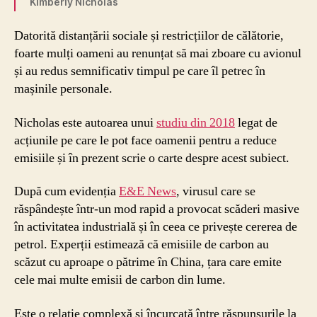
Kimberly Nicholas
Datorită distanțării sociale și restricțiilor de călătorie,
foarte mulți oameni au renunțat să mai zboare cu avionul
și au redus semnificativ timpul pe care îl petrec în
mașinile personale.
Nicholas este autoarea unui
studiu din 2018
legat de
acțiunile pe care le pot face oamenii pentru a reduce
emisiile și în prezent scrie o carte despre acest subiect.
După cum evidenția
E&E News
, virusul care se
răspândește într-un mod rapid a provocat scăderi masive
în activitatea industrială și în ceea ce privește cererea de
petrol. Experții estimează că emisiile de carbon au
scăzut cu aproape o pătrime în China, țara care emite
cele mai multe emisii de carbon din lume.
Este o relație complexă și încurcată între răspunsurile la