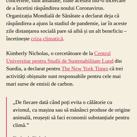
concertele, sunt amânate, toate acestea într-o încercare
de a încetini răspândirea noului Coronavirus.
Organizația Mondială de Sănătate a declarat deja că
răspândirea a ajuns la stadiul de pandemie, iar în aceste
zile distanțarea socială pare să aibă și un alt beneficiu –
încetinește
criza climatică
.
Kimberly Nicholas, o cercetătoare de la
Centrul
Universitar pentru Studii de Sustenabilitate Lund
din
Suedia, a declarat pentru
The New York Times
că trei
activități obișnuite sunt responsabile pentru cele mai
mari surse de emisii de carbon.
„De fiecare dată când poți evita o călătorie cu
avionul, cu mașina sau să mănânci produse de origine
animală, reușești să faci economii substanțiale pentru
climă.”