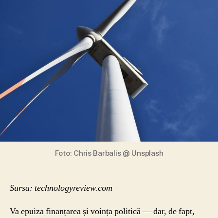
răspândirea
coronavirus
este
o
veste
proastă
pentru
schimbările
climatice
Foto: Chris Barbalis @ Unsplash
Sursa: technologyreview.com
Va epuiza finanțarea și voința politică — dar, de fapt,