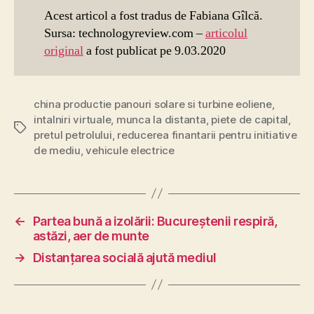
Acest articol a fost tradus de Fabiana Gîlcă.
Sursa: technologyreview.com –
articolul
original
a fost publicat pe 9.03.2020
china productie panouri solare si turbine eoliene
,
intalniri virtuale
,
munca la distanta
,
piete de capital
,
Etichete
pretul petrolului
,
reducerea finantarii pentru initiative
de mediu
,
vehicule electrice
←
Partea bună a izolării: Bucureştenii respiră,
astăzi, aer de munte
→
Distanțarea socială ajută mediul