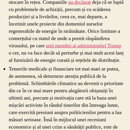
stocare în rețea. Companiile
au declarat
deja că se luptă
cu problemele de achiziții, precum și cu scăderea
producției și a livrărilor, ceea ce, mai departe, a
încetinit unele proiecte din domeniul surselor
regenerabile de energie în străinătate. Orice limitare a
comerțului cu statul de unde a pornit răspândirea
virusului, pe care
unii membri ai administrației Trump
o cer, nu va face decât să perturbe și mai mult acest lanț
al furnizării de energie curată și rețelele de distribuție.
Temerile medicale și financiare tot mai mari ar putea,
de asemenea, să deturneze atenția publică de la
problemă. Schimbările climatice au devenit o prioritate
din ce în ce mai mare pentru alegătorii obișnuiți în
ultimii ani, precum și motivația care stă la baza unei
mișcări activiste în rândul tinerilor din întreaga lume,
care exercită presiuni asupra politicienilor pentru a lua
măsuri serioase. Însă în mijlocul unei recesiuni
economice și al unei crize a sănătății publice, este de