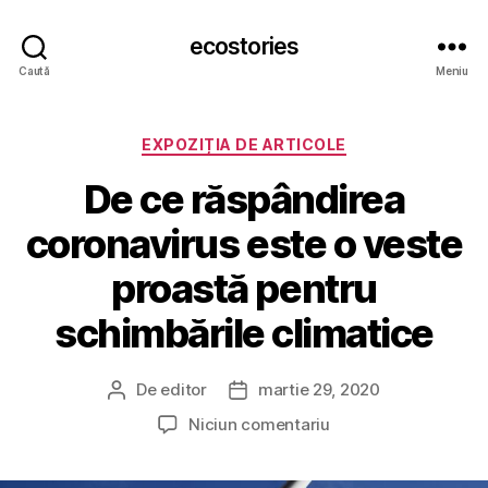
ecostories
Caută
Meniu
Categorii
EXPOZIȚIA DE ARTICOLE
De ce răspândirea
coronavirus este o veste
proastă pentru
schimbările climatice
De
editor
martie 29, 2020
Autor
Dată
articol
articol
la
Niciun comentariu
De
ce