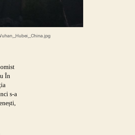
Wuhan,_Hubei,_China.jpg
nomist
u În
ția
nci s-a
enești,
]
,