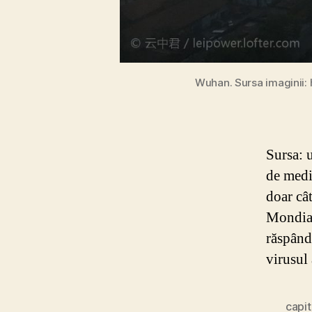
Wuhan. Sursa imaginii:
Sursa: 
de medi
doar câ
Mondial
răspând
virusul 
capit