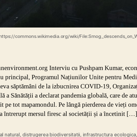
 https://commons.wikimedia.org/wiki/File:Smog_descends_on_
unenvironment.org Interviu cu Pushpam Kumar, eco
u principal, Programul Națiunilor Unite pentru Medi
teva săptămâni de la izbucnirea COVID-19, Organiza
ă a Sănătății a declarat pandemia globală, care de atu
it pe tot mapamondul. Pe lângă pierderea de vieți om
a întrerupt mersul firesc al societății și a încetinit […
al natural
,
distrugerea biodiversitatii
,
infrastructura ecologica