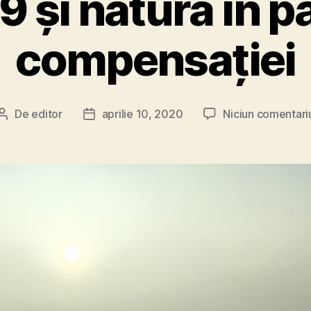
 și natura în 
compensației
De
editor
aprilie 10, 2020
Niciun comentari
Autor
Dată
articol
articol