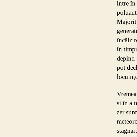
intre în
poluant
Majorita
generat
încălzir
în timpu
depind 
pot decl
locuințe
Vremea 
și în al
aer sunt
meteoro
stagnar