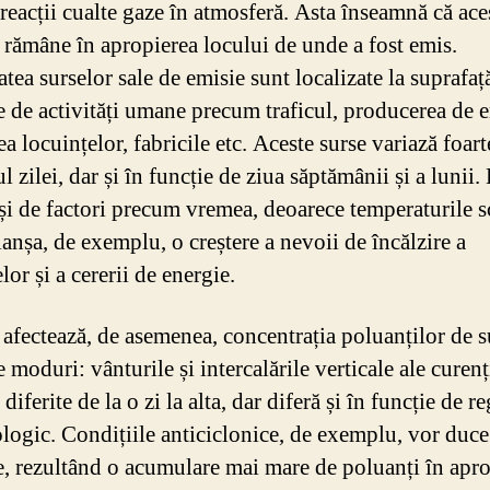
 reacții cualte gaze în atmosferă. Asta înseamnă că ace
 rămâne în apropierea locului de unde a fost emis.
tea surselor sale de emisie sunt localizate la suprafață
e de activități umane precum traficul, producerea de e
ea locuințelor, fabricile etc. Aceste surse variază foar
l zilei, dar și în funcție de ziua săptămânii și a lunii.
și de factori precum vremea, deoarece temperaturile s
anșa, de exemplu, o creștere a nevoii de încălzire a
lor și a cererii de energie.
afectează, de asemenea, concentrația poluanților de s
te moduri: vânturile și intercalările verticale ale curenț
 diferite de la o zi la alta, dar diferă și în funcție de r
logic. Condițiile anticiclonice, de exemplu, vor duce
e, rezultând o acumulare mai mare de poluanți în apr