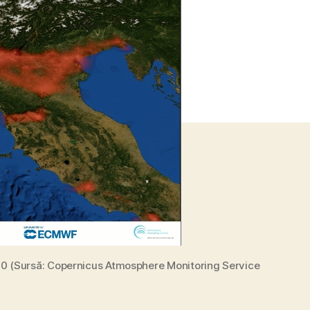
redus
de
poluare
datorat
carantinei
din
Italia
 2020 (Sursă: Copernicus Atmosphere Monitoring Service