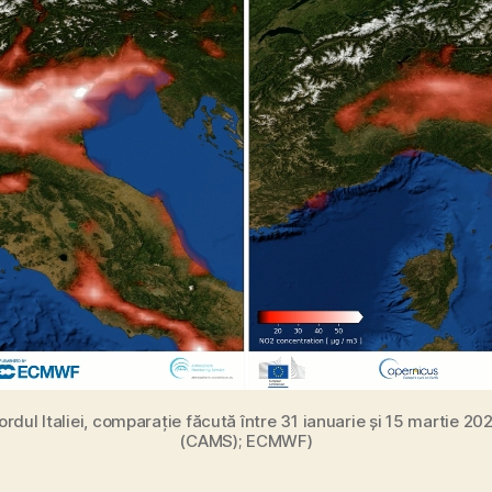
 Nordul Italiei, comparație făcută între 31 ianuarie și 15 martie
(CAMS); ECMWF)