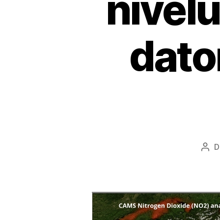
nivelu
dato
Aut
arti