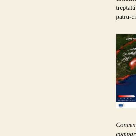
treptat
patru-c
Concent
compara