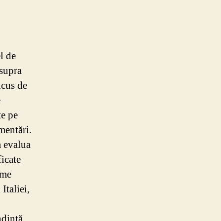
l de
asupra
icus de
e
te pe
mentări.
a evalua
ficate
ume
taliei,
ndință