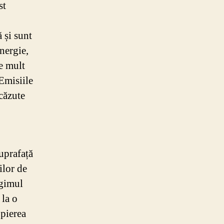
st
 și sunt
nergie,
te mult
 Emisiile
căzute
uprafață
ilor de
egimul
 la o
opierea