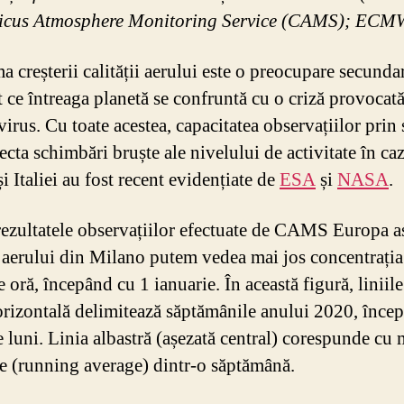
icus Atmosphere Monitoring Service (CAMS); EC
 creșterii calității aerului este o preocupare secunda
ce întreaga planetă se confruntă cu o criză provocat
rus. Cu toate acestea, capacitatea observațiilor prin s
ecta schimbări bruște ale nivelului de activitate în ca
i Italiei au fost recent evidențiate de
ESA
și
NASA
.
ezultatele observațiilor efectuate de CAMS Europa a
ii aerului din Milano putem vedea mai jos concentrația
e oră, începând cu 1 ianuarie. În această figură, liniile
orizontală delimitează săptămânile anului 2020, înce
e luni. Linia albastră (așezată central) corespunde cu
re (running average) dintr-o săptămână.