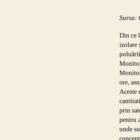
Sursa:
Din ce 
izolare 
poluări
Monitor
Monitor
ore, asu
Aceste 
cantitat
prin sat
pentru 
unde sun
concent