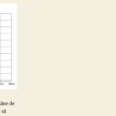
mâne de
 să