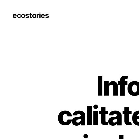
ecostories
Inf
calitat