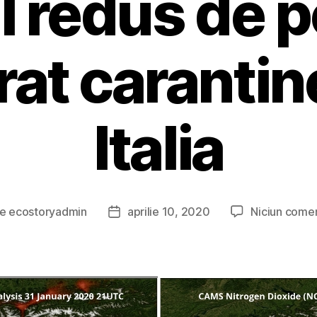
l redus de 
rat carantine
Italia
De
ecostoryadmin
aprilie 10, 2020
Niciun comen
or
Dată
col
articol