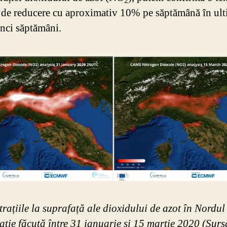
2
ă de reducere cu aproximativ 10% pe săptămână în ult
inci săptămâni.
rațiile la suprafață ale dioxidului de azot în Nordul I
ție făcută între 31 ianuarie și 15 martie 2020 (Surs