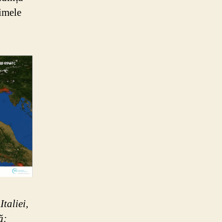
imele
taliei,
ă: