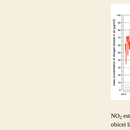
NO
est
2
obicei 