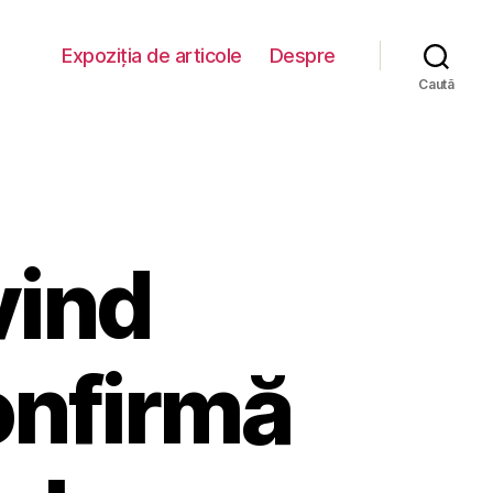
Expoziția de articole
Despre
Caută
vind
confirmă