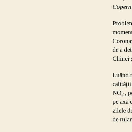
Copern
Problema
moment 
Coronavi
de a det
Chinei ș
Luând r
calităț
NO
, p
2
pe axa 
zilele d
de rula