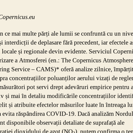
Copernicus.eu
în ce mai multe părți ale lumii se confruntă cu un nive
și interdicții de deplasare fără precedent, iar efectele 
i locale și regionale devin evidente. Serviciul Copern
izare a Atmosferei (en.: The Copernicus Atmospher
ing Service – CAMS)* oferă analize zilnice, împărți
pra concentrațiilor poluanților aerului vizați de regle
măsurători pot servi drept adevăruri empirice pentru 
iv și mai în detaliu modificările concentrațiilor identi
elit și atribuite efectelor măsurilor luate în întreaga l
a evita răspândirea COVID-19. Dacă analizăm Nordul I
t disponibile observații detaliate de suprafață ale
rației dioxidului de azot (NO
), putem confirma o te