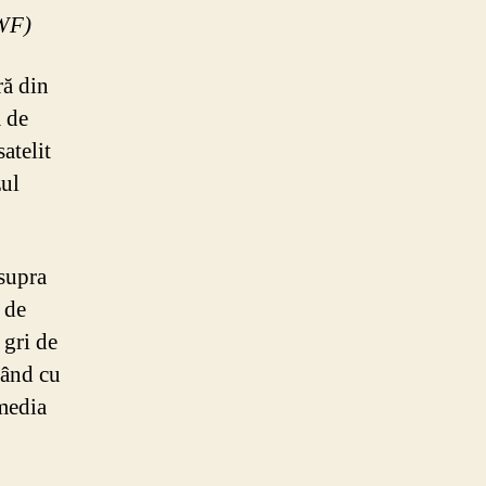
MWF)
ră din
ă de
atelit
zul
supra
 de
 gri de
pând cu
 media