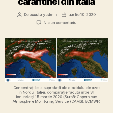
carantinei din Italia
De
ecostoryadmin
aprilie 10, 2020
Autor
Dată
articol
articol
la
Niciun comentariu
Informațiile
privind
calitatea
aerului
confirmă
nivelul
redus
de
poluare
datorat
carantinei
Concentrațiile la suprafață ale dioxidului de azot
din
în Nordul Italiei, comparație făcută între 31
Italia
ianuarie și 15 martie 2020 (Sursă: Copernicus
Atmosphere Monitoring Service (CAMS); ECMWF)