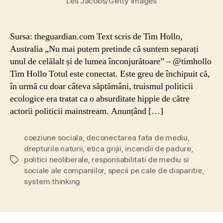
Les Jacobs/Getty Images
Sursa: theguardian.com Text scris de Tim Hollo,
Australia „Nu mai putem pretinde că suntem separați
unul de celălalt și de lumea înconjurătoare” – @timhollo
Tim Hollo Totul este conectat. Este greu de închipuit că,
în urmă cu doar câteva săptămâni, truismul politicii
ecologice era tratat ca o absurditate hippie de către
actorii politicii mainstream. Anunțând […]
coeziune sociala
,
deconectarea fata de mediu
,
drepturile naturii
,
etica grijii
,
incendii de padure
,
politici neoliberale
,
responsabilitati de mediu si
Etichete
sociale ale companiilor
,
specii pe cale de disparitie
,
system thinking