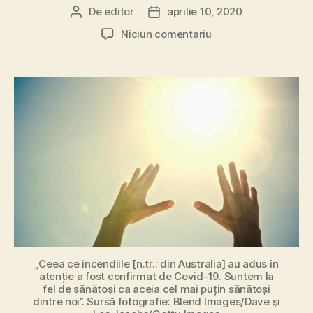
De
editor
aprilie 10, 2020
Autor
Dată
articol
articol
la
Niciun comentariu
Criza
climatică
și
cea
generată
de
coronavirus
duc
la
încheierea
epocii
deconectării
„Ceea ce incendiile [n.tr.: din Australia] au adus în
atenție a fost confirmat de Covid-19. Suntem la
fel de sănătoși ca aceia cel mai puțin sănătoși
dintre noi”. Sursă fotografie: Blend Images/Dave și