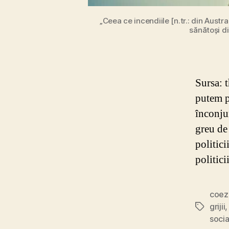
„Ceea ce incendiile [n.tr.: din Austr
sănătoși d
Sursa: 
putem p
înconju
greu de
politici
politic
coez
grijii
Etichete
socia