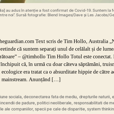
alia] au adus în atenție a fost confirmat de Covid-19. Suntem la 
intre noi”. Sursă fotografie: Blend Images/Dave și Les Jacobs/G
theguardian.com Text scris de Tim Hollo, Australia 
retinde că suntem separați unul de celălalt și de lume
rătoare” – @timhollo Tim Hollo Totul este conectat. 
 închipuit că, în urmă cu doar câteva săptămâni, trui
i ecologice era tratat ca o absurditate hippie de către a
ii mainstream. Anunțând […]
iune sociala
,
deconectarea fata de mediu
,
drepturile naturii
,
e
,
incendii de padure
,
politici neoliberale
,
responsabilitati de me
le ale companiilor
,
specii pe cale de disparitie
,
system thinki