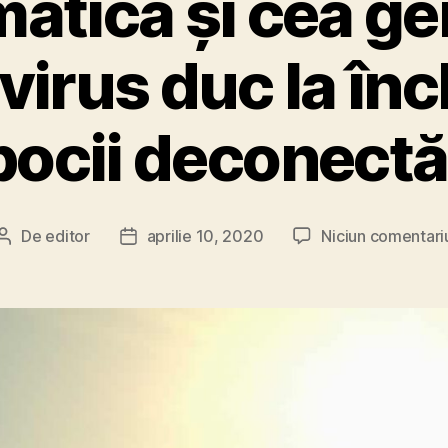
matică și cea g
virus duc la înc
pocii deconectăr
De
editor
aprilie 10, 2020
Niciun comentari
Autor
Dată
articol
articol