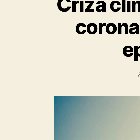
Criza cli
corona
e