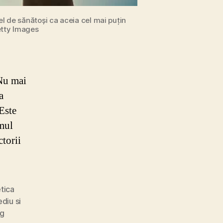
fel de sănătoși ca aceia cel mai puțin
etty Images
„Nu mai
a
Este
smul
ctorii
tica
diu si
ng