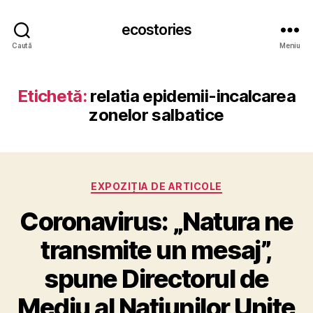
ecostories
Caută
Meniu
Etichetă:
relatia epidemii-incalcarea
zonelor salbatice
Categorii
EXPOZIȚIA DE ARTICOLE
Coronavirus: „Natura ne
transmite un mesaj”,
spune Directorul de
Mediu al Națiunilor Unite