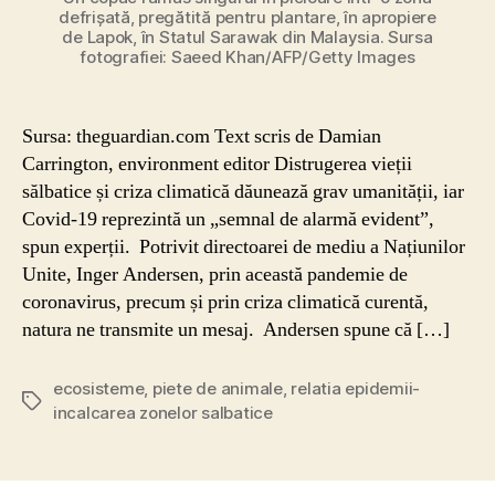
defrișată, pregătită pentru plantare, în apropiere
de Lapok, în Statul Sarawak din Malaysia. Sursa
fotografiei: Saeed Khan/AFP/Getty Images
Sursa: theguardian.com Text scris de Damian
Carrington, environment editor Distrugerea vieții
sălbatice și criza climatică dăunează grav umanității, iar
Covid-19 reprezintă un „semnal de alarmă evident”,
spun experții. Potrivit directoarei de mediu a Națiunilor
Unite, Inger Andersen, prin această pandemie de
coronavirus, precum și prin criza climatică curentă,
natura ne transmite un mesaj. Andersen spune că […]
ecosisteme
,
piete de animale
,
relatia epidemii-
Etichete
incalcarea zonelor salbatice