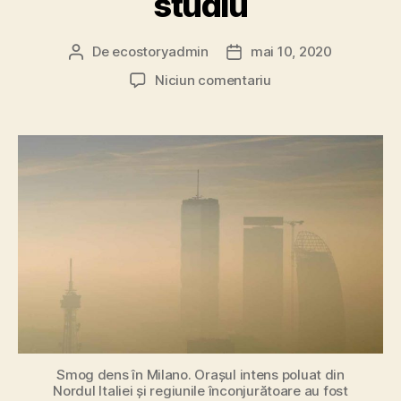
studiu
De
ecostoryadmin
mai 10, 2020
Autor
Dată
articol
articol
la
Niciun comentariu
Poluarea
aerului
ar
putea
juca
un
rol
important
în
cazul
deceselor
provocate
de
Covid-
19
Smog dens în Milano. Orașul intens poluat din
Nordul Italiei și regiunile înconjurătoare au fost
–