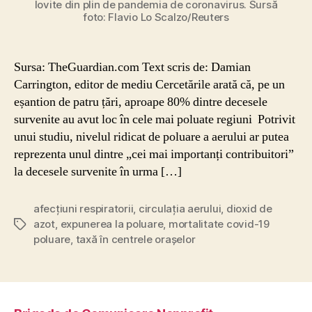
lovite din plin de pandemia de coronavirus. Sursă
studiu
foto: Flavio Lo Scalzo/Reuters
Sursa: TheGuardian.com Text scris de: Damian
Carrington, editor de mediu Cercetările arată că, pe un
eșantion de patru țări, aproape 80% dintre decesele
survenite au avut loc în cele mai poluate regiuni Potrivit
unui studiu, nivelul ridicat de poluare a aerului ar putea
reprezenta unul dintre „cei mai importanți contribuitori”
la decesele survenite în urma […]
afecțiuni respiratorii
,
circulația aerului
,
dioxid de
azot
,
expunerea la poluare
,
mortalitate covid-19
Etichete
poluare
,
taxă în centrele orașelor