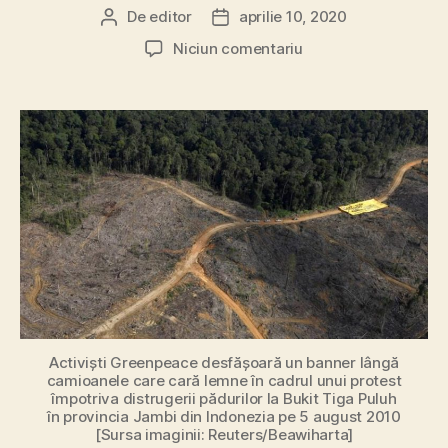
De
editor
aprilie 10, 2020
Autor
Dată
articol
articol
la
Niciun comentariu
Răspândirea
noului
coronavirus
face
parte
din
criza
schimbărilor
climatice
Activiști Greenpeace desfășoară un banner lângă
camioanele care cară lemne în cadrul unui protest
împotriva distrugerii pădurilor la Bukit Tiga Puluh
în provincia Jambi din Indonezia pe 5 august 2010
[Sursa imaginii: Reuters/Beawiharta]