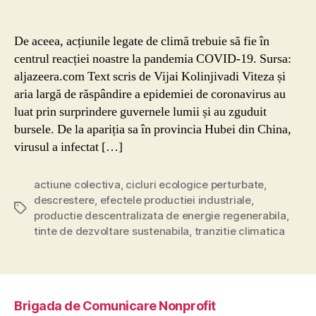
De aceea, acțiunile legate de climă trebuie să fie în
centrul reacției noastre la pandemia COVID-19. Sursa:
aljazeera.com Text scris de Vijai Kolinjivadi Viteza și
aria largă de răspândire a epidemiei de coronavirus au
luat prin surprindere guvernele lumii și au zguduit
bursele. De la apariția sa în provincia Hubei din China,
virusul a infectat […]
actiune colectiva
,
cicluri ecologice perturbate
,
descrestere
,
efectele productiei industriale
,
Etichete
productie descentralizata de energie regenerabila
,
tinte de dezvoltare sustenabila
,
tranzitie climatica
Brigada de Comunicare Nonprofit