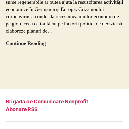
surse regenerabile ar putea ajuta la resuscitarea activității
economice în Germania și Europa. Criza noului
coronavirus a condus la recesiunea multor economii de
pe glob, ceea ce i-a făcut pe factorii politici de decizie să
elaboreze planuri de…
Climatul
Continue Reading
post-
corona:
pachetul
de
stimulare
verde
ar
putea
Brigada de Comunicare Nonprofit
ajuta
Abonare RSS
redresarea
economică