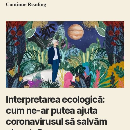
UE
Continue Reading
își
îndreaptă
privirea
spre
o
recuperare
verde
după
coronavirus
Interpretarea ecologică:
cum ne-ar putea ajuta
coronavirusul să salvăm