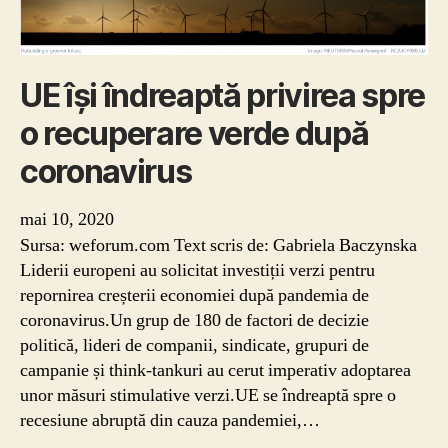
în
cazul
deceselor
provocate
UE își îndreaptă privirea spre
de
o recuperare verde după
Covid-
19
coronavirus
–
studiu
mai 10, 2020
Sursa: weforum.com Text scris de: Gabriela Baczynska
Liderii europeni au solicitat investiții verzi pentru
repornirea creșterii economiei după pandemia de
coronavirus.Un grup de 180 de factori de decizie
politică, lideri de companii, sindicate, grupuri de
campanie și think-tankuri au cerut imperativ adoptarea
unor măsuri stimulative verzi.UE se îndreaptă spre o
recesiune abruptă din cauza pandemiei,…