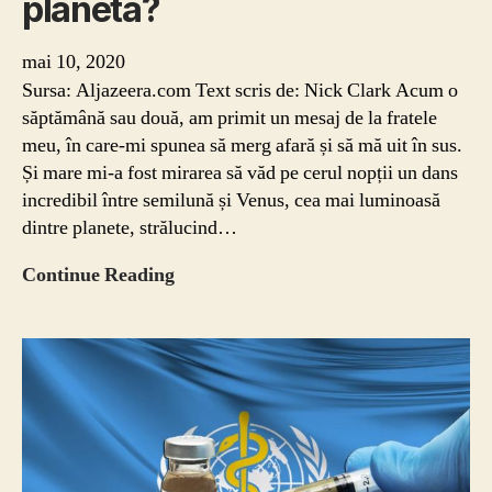
planeta?
mai 10, 2020
Sursa: Aljazeera.com Text scris de: Nick Clark Acum o
săptămână sau două, am primit un mesaj de la fratele
meu, în care-mi spunea să merg afară și să mă uit în sus.
Și mare mi-a fost mirarea să văd pe cerul nopții un dans
incredibil între semilună și Venus, cea mai luminoasă
dintre planete, strălucind…
Interpretarea
Continue Reading
ecologică:
cum
ne-
ar
putea
ajuta
coronavirusul