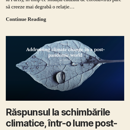
să creeze mai degrabă o relație…
Schimbările
Continue Reading
climatice
au
ajutat
cooperarea
globală.
O
va
submina
coronavirusul?
Răspunsul la schimbările
climatice, într-o lume post-