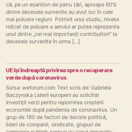
că, pe un eșantion de patru țări, aproape 80%
dintre decesele survenite au avut loc în cele
mai poluate regiuni Potrivit unui studiu, nivelul
ridicat de poluare a aerului ar putea reprezenta
unul dintre „cei mai importanți contribuitori” la
decesele survenite în urma […]
UE își îndreaptă privirea spre o recuperare
verde după coronavirus
Sursa: weforum.com Text scris de: Gabriela
Baczynska Liderii europeni au solicitat
investiții verzi pentru repornirea creșterii
economiei după pandemia de coronavirus. Un
grup de 180 de factori de decizie politică,
lideri de companii, sindicate, grupuri de
campanie și think-tankuri au cerut imperativ