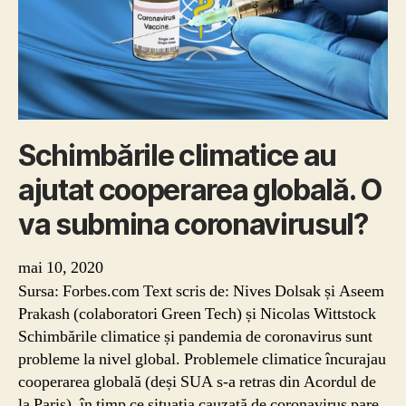
să
salvăm
planeta?
Schimbările climatice au
ajutat cooperarea globală. O
va submina coronavirusul?
mai 10, 2020
Sursa: Forbes.com Text scris de: Nives Dolsak și Aseem
Prakash (colaboratori Green Tech) și Nicolas Wittstock
Schimbările climatice și pandemia de coronavirus sunt
probleme la nivel global. Problemele climatice încurajau
cooperarea globală (deși SUA s-a retras din Acordul de
la Paris), în timp ce situația cauzată de coronavirus pare