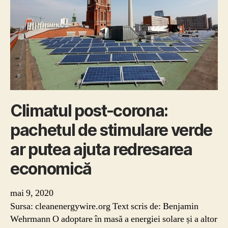
post-
pandemică
Climatul post-corona:
pachetul de stimulare verde
ar putea ajuta redresarea
economică
mai 9, 2020
Sursa: cleanenergywire.org Text scris de: Benjamin
Wehrmann O adoptare în masă a energiei solare și a altor