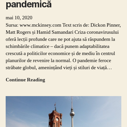
pandemică
mai 10, 2020
Sursa: www.mckinsey.com Text scris de: Dickon Pinner,
Matt Rogers și Hamid Samandari Criza coronavirusului
oferă lecții profunde care ne pot ajuta să răspundem la
schimbările climatice – dacă punem adaptabilitatea
crescută a politicilor economice și de mediu în centrul
planurilor de revenire la normal. O pandemie feroce
străbate globul, amenințând vieți și stiluri de viață…
Răspunsul
Continue Reading
la
schimbările
climatice,
într-
o
lume