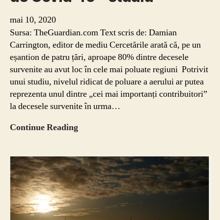
mai 10, 2020
Sursa: TheGuardian.com Text scris de: Damian
Carrington, editor de mediu Cercetările arată că, pe un
eșantion de patru țări, aproape 80% dintre decesele
survenite au avut loc în cele mai poluate regiuni Potrivit
unui studiu, nivelul ridicat de poluare a aerului ar putea
reprezenta unul dintre „cei mai importanți contribuitori”
la decesele survenite în urma…
Poluarea
Continue Reading
aerului
ar
putea
juca
un
rol
important