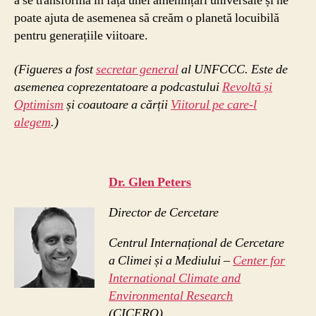
a se transforma în fața unei amenințări universale și ne
poate ajuta de asemenea să creăm o planetă locuibilă
pentru generațiile viitoare.
(Figueres a fost
secretar general
al UNFCCC. Este de
asemenea coprezentatoare a podcastului
Revoltă și
Optimism
și coautoare a cărții
Viitorul pe care-l
alegem
.)
Dr. Glen Peters
Director de Cercetare
Centrul Internațional de Cercetare
a Climei și a Mediului –
Center for
International Climate and
Environmental Research
(CICERO)