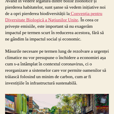
Având în vedere legătura dintre bolile zoonotice și
pierderea habitatelor, sunt șanse să vedem inițiative noi
de a opri pierderea biodiversității la
Convenția pentru
Diversitate Biologică a Națiunilor Unite
. În ceea ce
privește emisiile, este important să nu exagerăm
impactul pe termen scurt în reducerea acestora, fără să
ne gândim la impactul social și economic.
Măsurile necesare pe termen lung de rezolvare a urgenței
climatice nu vor presupune o închidere a economiei așa
cum s-a întâmplat în contextul coronavirus, ci o
reorganizare a sistemelor care vor permite oamenilor să
trăiască folosind un minim de carbon, cum ar fi
investițiile în infrastructură sustenabilă.