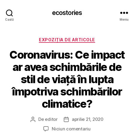
ecostories
Caută
Meniu
Categorii
EXPOZIȚIA DE ARTICOLE
Coronavirus: Ce impact
ar avea schimbările de
stil de viață în lupta
împotriva schimbărilor
climatice?
De
editor
aprilie 21, 2020
Autor
Dată
articol
articol
la
Niciun comentariu