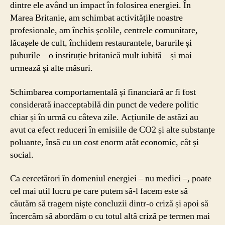
dintre ele având un impact în folosirea energiei. În
Marea Britanie, am schimbat activitățile noastre
profesionale, am închis școlile, centrele comunitare,
lăcașele de cult, închidem restaurantele, barurile și
puburile – o instituție britanică mult iubită – și mai
urmează și alte măsuri.
Schimbarea comportamentală și financiară ar fi fost
considerată inacceptabilă din punct de vedere politic
chiar și în urmă cu câteva zile. Acțiunile de astăzi au
avut ca efect reduceri în emisiile de CO2 și alte substanțe
poluante, însă cu un cost enorm atât economic, cât și
social.
Ca cercetători în domeniul energiei – nu medici –, poate
cel mai util lucru pe care putem să-l facem este să
căutăm să tragem niște concluzii dintr-o criză și apoi să
încercăm să abordăm o cu totul altă criză pe termen mai