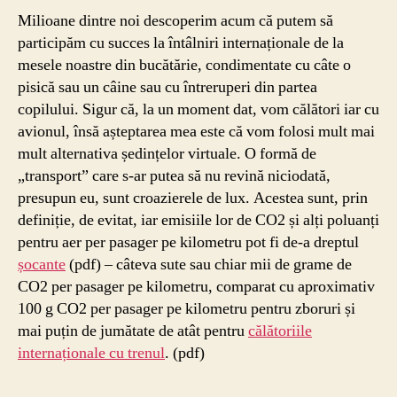
Milioane dintre noi descoperim acum că putem să
participăm cu succes la întâlniri internaționale de la
mesele noastre din bucătărie, condimentate cu câte o
pisică sau un câine sau cu întreruperi din partea
copilului. Sigur că, la un moment dat, vom călători iar cu
avionul, însă așteptarea mea este că vom folosi mult mai
mult alternativa ședințelor virtuale. O formă de
„transport” care s-ar putea să nu revină niciodată,
presupun eu, sunt croazierele de lux. Acestea sunt, prin
definiție, de evitat, iar emisiile lor de CO2 și alți poluanți
pentru aer per pasager pe kilometru pot fi de-a dreptul
șocante
(pdf) – câteva sute sau chiar mii de grame de
CO2 per pasager pe kilometru, comparat cu aproximativ
100 g CO2 per pasager pe kilometru pentru zboruri și
mai puțin de jumătate de atât pentru
călătoriile
internaționale cu trenul
. (pdf)