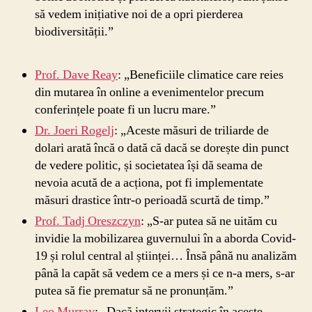
să vedem inițiative noi de a opri pierderea
biodiversității.”
Prof. Dave Reay
: „Beneficiile climatice care reies
din mutarea în online a evenimentelor precum
conferințele poate fi un lucru mare.”
Dr. Joeri Rogelj
: „Aceste măsuri de triliarde de
dolari arată încă o dată că dacă se dorește din punct
de vedere politic, și societatea își dă seama de
nevoia acută de a acționa, pot fi implementate
măsuri drastice într-o perioadă scurtă de timp.”
Prof. Tadj Oreszczyn
: „S-ar putea să ne uităm cu
invidie la mobilizarea guvernului în a aborda Covid-
19 și rolul central al științei… Însă până nu analizăm
până la capăt să vedem ce a mers și ce n-a mers, s-ar
putea să fie prematur să ne pronunțăm.”
Leo Murray
: „Dacă intervii strategic în aceste