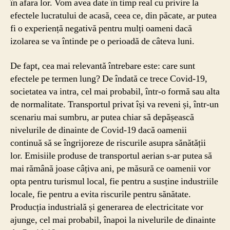
în afara lor. Vom avea date în timp real cu privire la
efectele lucratului de acasă, ceea ce, din păcate, ar putea
fi o experiență negativă pentru mulți oameni dacă
izolarea se va întinde pe o perioadă de câteva luni.
De fapt, cea mai relevantă întrebare este: care sunt
efectele pe termen lung? De îndată ce trece Covid-19,
societatea va intra, cel mai probabil, într-o formă sau alta
de normalitate. Transportul privat își va reveni și, într-un
scenariu mai sumbru, ar putea chiar să depășească
nivelurile de dinainte de Covid-19 dacă oamenii
continuă să se îngrijoreze de riscurile asupra sănătății
lor. Emisiile produse de transportul aerian s-ar putea să
mai rămână joase câțiva ani, pe măsură ce oamenii vor
opta pentru turismul local, fie pentru a susține industriile
locale, fie pentru a evita riscurile pentru sănătate.
Producția industrială și generarea de electricitate vor
ajunge, cel mai probabil, înapoi la nivelurile de dinainte