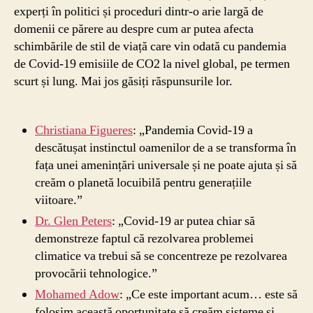
experți în politici și proceduri dintr-o arie largă de
domenii ce părere au despre cum ar putea afecta
schimbările de stil de viață care vin odată cu pandemia
de Covid-19 emisiile de CO2 la nivel global, pe termen
scurt și lung. Mai jos găsiți răspunsurile lor.
Christiana Figueres
: „Pandemia Covid-19 a
descătușat instinctul oamenilor de a se transforma în
fața unei amenințări universale și ne poate ajuta și să
creăm o planetă locuibilă pentru generațiile
viitoare.”
Dr. Glen Peters
: „Covid-19 ar putea chiar să
demonstreze faptul că rezolvarea problemei
climatice va trebui să se concentreze pe rezolvarea
provocării tehnologice.”
Mohamed Adow
: „Ce este important acum… este să
folosim această oportunitate să creăm sisteme și