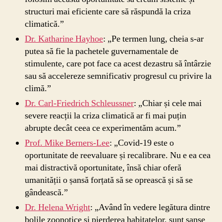
structuri mai eficiente care să răspundă la criza
climatică.”
Dr. Katharine Hayhoe
: „Pe termen lung, cheia s-ar
putea să fie la pachetele guvernamentale de
stimulente, care pot face ca acest dezastru să întârzie
sau să accelereze semnificativ progresul cu privire la
climă.”
Dr. Carl-Friedrich Schleussner
: „Chiar și cele mai
severe reacții la criza climatică ar fi mai puțin
abrupte decât ceea ce experimentăm acum.”
Prof. Mike Berners-Lee
: „Covid-19 este o
oportunitate de reevaluare și recalibrare. Nu e ea cea
mai distractivă oportunitate, însă chiar oferă
umanității o șansă forțată să se oprească și să se
gândească.”
Dr. Helena Wright
: „Având în vedere legătura dintre
bolile zoonotice și pierderea habitatelor, sunt șanse