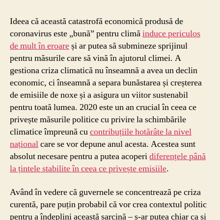
Ideea că această catastrofă economică produsă de
coronavirus este „bună” pentru climă
induce periculos
de mult în eroare
și ar putea să submineze sprijinul
pentru măsurile care să vină în ajutorul climei. A
gestiona criza climatică nu înseamnă a avea un declin
economic, ci înseamnă a separa bunăstarea și creșterea
de emisiile de noxe și a asigura un viitor sustenabil
pentru toată lumea. 2020 este un an crucial în ceea ce
privește măsurile politice cu privire la schimbările
climatice împreună cu
contribuțiile hotărâte la nivel
național
care se vor depune anul acesta. Acestea sunt
absolut necesare pentru a putea acoperi
diferențele până
la țintele stabilite în ceea ce privește emisiile
.
Având în vedere că guvernele se concentrează pe criza
curentă, pare puțin probabil că vor crea contextul politic
pentru a îndeplini această sarcină – s-ar putea chiar ca și