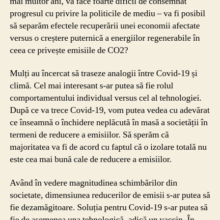
mai multor ani, va face foarte dificil de consemnat
progresul cu privire la politicile de mediu – va fi posibil
să separăm efectele recuperării unei economii afectate
versus o creștere puternică a energiilor regenerabile în
ceea ce privește emisiile de CO2?
Mulți au încercat să traseze analogii între Covid-19 și
climă. Cel mai interesant s-ar putea să fie rolul
comportamentului individual versus cel al tehnologiei.
După ce va trece Covid-19, vom putea vedea cu adevărat
ce înseamnă o închidere neplăcută în masă a societății în
termeni de reducere a emisiilor. Să sperăm că
majoritatea va fi de acord cu faptul că o izolare totală nu
este cea mai bună cale de reducere a emisiilor.
Având în vedere magnitudinea schimbărilor din
societate, dimensiunea reducerilor de emisii s-ar putea să
fie dezamăgitoare. Soluția pentru Covid-19 s-ar putea să
fie de asemenea una tehnologică, adică un vaccin. În