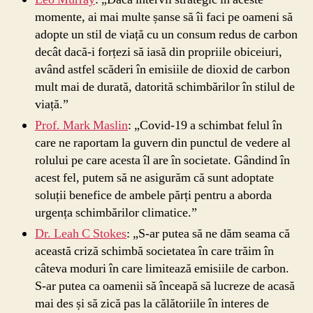
momente, ai mai multe șanse să îi faci pe oameni să
adopte un stil de viață cu un consum redus de carbon
decât dacă-i forțezi să iasă din propriile obiceiuri,
având astfel scăderi în emisiile de dioxid de carbon
mult mai de durată, datorită schimbărilor în stilul de
viață.”
Prof. Mark Maslin
: „Covid-19 a schimbat felul în
care ne raportam la guvern din punctul de vedere al
rolului pe care acesta îl are în societate. Gândind în
acest fel, putem să ne asigurăm că sunt adoptate
soluții benefice de ambele părți pentru a aborda
urgența schimbărilor climatice.”
Dr. Leah C Stokes
: „S-ar putea să ne dăm seama că
această criză schimbă societatea în care trăim în
câteva moduri în care limitează emisiile de carbon.
S-ar putea ca oamenii să înceapă să lucreze de acasă
mai des și să zică pas la călătoriile în interes de