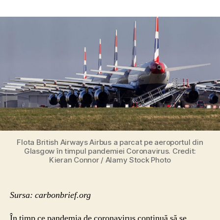
Coronavirus:
Ce
impact
ar
avea
schimbările
de
stil
de
viață
în
lupta
împotriva
schimbărilor
Flota British Airways Airbus a parcat pe aeroportul din
Glasgow în timpul pandemiei Coronavirus. Credit:
climatice?
Kieran Connor / Alamy Stock Photo
Sursa: carbonbrief.org
În timp ce pandemia de coronavirus continuă să se