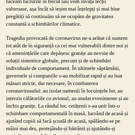
făceam lucrurile în trecut sau vom învăța lecții
valoroase, așa încât să ieșim mai înțelepți și mai bine
pregătiți să continuăm să ne ocupăm de gravitatea
constantă a schimbărilor climatice.
Tragedia provocată de coronavirus ne-a arătat că suntem
tot atât de în siguranță ca cei mai vulnerabili dintre noi și
că amenințările care depășesc granițe au nevoie de
soluții sistemice globale, precum și de schimbări
individuale de comportament. În ultimele săptămâni,
guvernele și companiile s-au mobilizat rapid și au luat
măsuri stricte, dar necesare, în combaterea
coronavirusului: au izolat oamenii în locuințele lor, au
interzis călătoriile cu avionul, au anulat evenimente și au
închis granițe. La rândul lor, cetățenii s-au unit într-o
schimbare comportamentală în masă, lucrând de acasă și
ajutând copiii să facă școală de acasă, spălându-se pe
mâini mai des, protejându-și bătrânii și ajutându-și