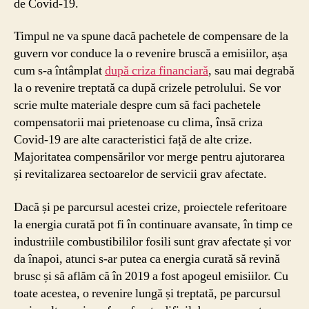
de Covid-19.
Timpul ne va spune dacă pachetele de compensare de la
guvern vor conduce la o revenire bruscă a emisiilor, așa
cum s-a întâmplat
după criza financiară
, sau mai degrabă
la o revenire treptată ca după crizele petrolului. Se vor
scrie multe materiale despre cum să faci pachetele
compensatorii mai prietenoase cu clima, însă criza
Covid-19 are alte caracteristici față de alte crize.
Majoritatea compensărilor vor merge pentru ajutorarea
și revitalizarea sectoarelor de servicii grav afectate.
Dacă și pe parcursul acestei crize, proiectele referitoare
la energia curată pot fi în continuare avansate, în timp ce
industriile combustibililor fosili sunt grav afectate și vor
da înapoi, atunci s-ar putea ca energia curată să revină
brusc și să aflăm că în 2019 a fost apogeul emisiilor. Cu
toate acestea, o revenire lungă și treptată, pe parcursul