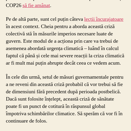
COP26
să fie amânat
.
Pe de altă parte, sunt cel puțin câteva
lecții încurajatoare
în acest context. Cheia pentru a aborda această criză
colectivă stă în măsurile imperios necesare luate de
guvern. Este modul de a acționa prin care va trebui de
asemenea abordată urgența climatică – luând în calcul
faptul că până și cele mai severe reacții la criza climatică
ar fi mult mai puțin abrupte decât ceea ce vedem acum.
În cele din urmă, setul de măsuri guvernamentale pentru
a ne reveni din această criză probabil că vor trebui să fie
de dimensiuni fără precedent după perioada postbelică.
Dacă sunt folosite înțelept, această criză de sănătate
poate fi un punct de cotitură în răspunsul global
împotriva schimbărilor climatice. Să sperăm că vor fi în
continuare de folos.