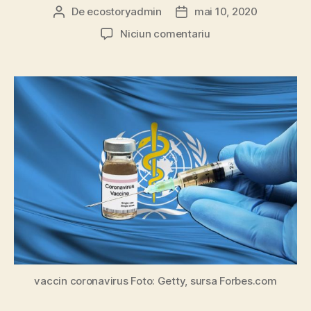
De
ecostoryadmin
mai 10, 2020
Autor
Dată
articol
articol
la
Niciun comentariu
Schimbările
climatice
au
ajutat
cooperarea
globală.
O
va
submina
coronavirusul?
vaccin coronavirus Foto: Getty, sursa Forbes.com