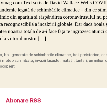
nymag.com Text scris de David Wallace-Wells COVI
pandemie legată de schimbările climatice – din ce ști
imic din apariția și răspândirea coronavirusului nu p
a recognoscibilă a încălzirii globale. Dar dacă boala 
atea noastră totală de a-i face față te îngrozesc atunci 
i la viitorul nostru […]
ax
,
boli generate de schimbarile climatice
,
boli preistorice
,
ca
uri meteo schimbate
,
invazii lacuste
,
mutatii
,
tantari
,
un milion d
scoperiti
Abonare RSS