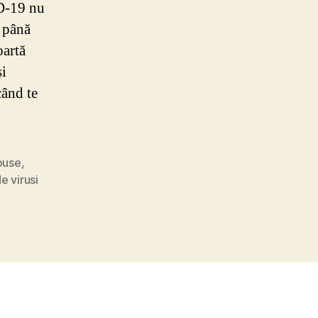
D-19 nu
m până
oartă
și
când te
puse
,
e virusi