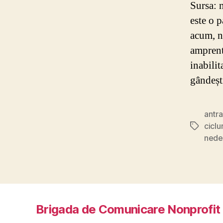
Sursa: 
este o 
acum, n
amprent
inabilit
gândeșt
antr
cicl
Etichete
nede
Brigada de Comunicare Nonprofit