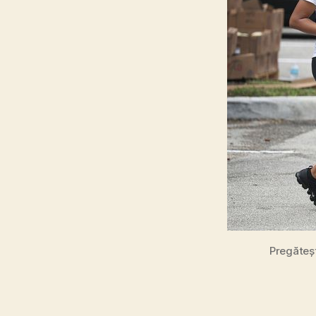
Pregăteșt