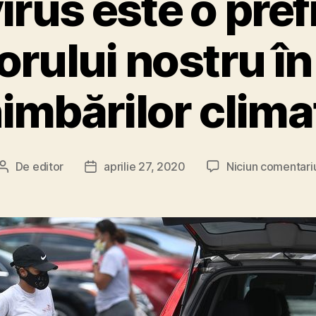
rus este o pref
torului nostru în
imbărilor clima
De
editor
aprilie 27, 2020
Niciun comentari
Autor
Dată
articol
articol