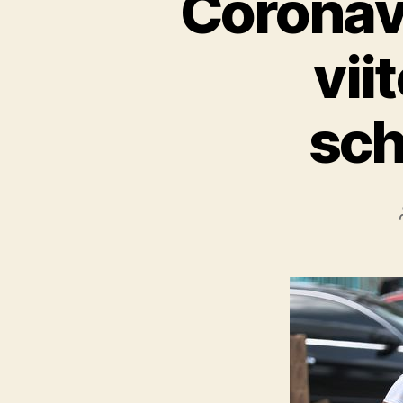
Coronavi
vii
sch