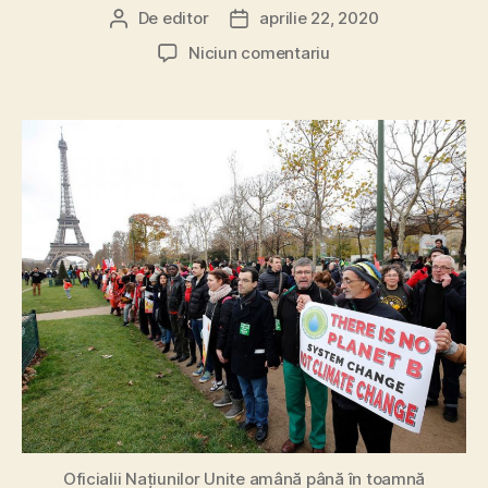
De
editor
aprilie 22, 2020
Autor
Dată
articol
articol
la
Niciun comentariu
Pandemia
amână
negocierile
internaționale
privind
schimbările
climatice
Oficialii Națiunilor Unite amână până în toamnă