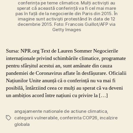
conferința pe teme climatice. Mulți activiști au
sperat că această conferință va fi cel mai mare
pas în față de la negocierile din Paris din 2015. În
imagine sunt activiști protestând în data de 12
decembrie 2015. Foto: Francois Guillot/AFP via
Getty Images
Sursa: NPR.org Text de Lauren Sommer Negocierile
internaționale privind schimbările climatice, programate
pentru sfârșitul acestui an, sunt amânate din cauza
pandemiei de Coronavirus aflate în desfășurare. Oficialii
Națiunilor Unite anunță că o conferință nu va mai fi
posibilă, întârziind ceea ce mulți au sperat că va deveni
un ambițios acord între națiuni cu privire la […]
angajamente nationale de actiune climatica
,
categorii vulnerabile
,
conferinta COP26
,
incalzire
Etichete
globala