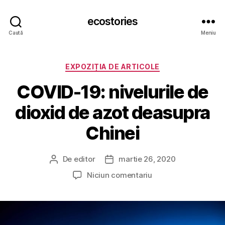
ecostories
Caută
Meniu
Categorii
EXPOZIȚIA DE ARTICOLE
COVID-19: nivelurile de
dioxid de azot deasupra
Chinei
De
editor
martie 26, 2020
Autor
Dată
articol
articol
la
Niciun comentariu
COVID-
19:
nivelurile
de