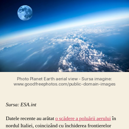
dioxid
de
azot
deasupra
Chinei
Photo Planet Earth aerial view - Sursa imagine:
www.goodfreephotos.com/public-domain-images
Sursa: ESA.int
Datele recente au arătat
o scădere a poluării aerului
în
nordul Italiei, coincizând cu închiderea frontierelor