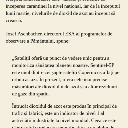
începerea carantinei la nivel național, iar de la începutul
lunii martie, nivelurile de dioxid de azot au început să
crească.
Josef Aschbacher, directorul ESA al programelor de
observare a Pământului, spune:
„Sateliții oferă un punct de vedere unic pentru a
monitoriza sănătatea planetei noastre. Sentinel-5P
este unul dintre cei șapte sateliți Copernicus aflați pe
orbită astăzi. În prezent, oferă cele mai precise
măsurători ale dioxidului de azot și a altor reziduuri
de gaze din spațiu.
Întrucât dioxidul de azot este produs în principal de
trafic și fabrici, este un indicator de nivel 1 al
activității industriale la nivel mondial. Ceea ce este
clar vizibil o reducere semnificativă a nivelului de