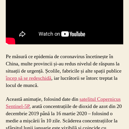
Pe măsură ce epidemia de coronavirus încetinește în
China, multe provincii și-au redus nivelul de răspuns la
situații de urgență. Școlile, fabricile și alte spații publice
încep să se redeschidă
, iar lucrătorii se întorc treptat la
locul de muncă.
Această animație, folosind date din
satelitul Copernicus
Sentinel-5P
, arată concentrațiile de dioxid de azot din 20
decembrie 2019 până la 16 martie 2020 – folosind o
medie a mișcării în 10 zile. Scăderea concentrațiilor la
sfârșitul lunii ianuarie este vizibilă și coincide cu