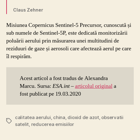
Claus Zehner
Misiunea Copernicus Sentinel-5 Precursor, cunoscută și
sub numele de Sentinel-5P, este dedicată monitorizării
poluării aerului prin măsurarea unei multitudini de
reziduuri de gaze și aerosoli care afectează aerul pe care
îl respirăm.
Acest articol a fost tradus de Alexandra
Marcu. Sursa:
ESA.int
–
articolul original
a
fost publicat pe 19.03.2020
calitatea aerului
,
china
,
dioxid de azot
,
observatii
Etichete
satelit
,
reducerea emisiilor