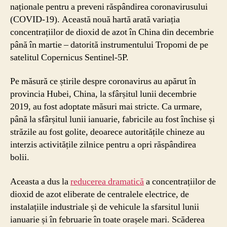
naționale pentru a preveni răspândirea coronavirusului
(COVID-19). Această nouă hartă arată variația
concentrațiilor de dioxid de azot în China din decembrie
până în martie – datorită instrumentului Tropomi de pe
satelitul Copernicus Sentinel-5P.
Pe măsură ce știrile despre coronavirus au apărut în
provincia Hubei, China, la sfârșitul lunii decembrie
2019, au fost adoptate măsuri mai stricte. Ca urmare,
până la sfârșitul lunii ianuarie, fabricile au fost închise și
străzile au fost golite, deoarece autoritățile chineze au
interzis activitățile zilnice pentru a opri răspândirea
bolii.
Aceasta a dus la
reducerea dramatică
a concentrațiilor de
dioxid de azot eliberate de centralele electrice, de
instalațiile industriale și de vehicule la sfarsitul lunii
ianuarie și în februarie în toate orașele mari. Scăderea