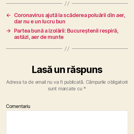
←
Coronavirus ajută la scăderea poluării din aer,
dar nu e un lucru bun
→
Partea bună a izolării: Bucureştenii respiră,
astăzi, aer de munte
Lasă un răspuns
Adresa ta de email nu va fi publicată.
Câmpurile obligatorii
sunt marcate cu
*
Comentariu